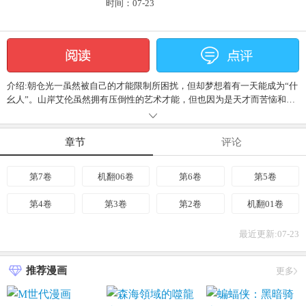
时间：07-23
介绍:朝仓光一虽然被自己的才能限制所困扰，但却梦想着有一天能成为“什
幺人”。山岸艾伦虽然拥有压倒性的艺术才能，但也因为是天才而苦恼和孤
独。高中时代命中注定的相遇的两人，不久就成为了广告代理店的设计
师，和以纽约为活动据点的画家，走上了各自的道路。……...
章节
评论
第7卷
机翻06卷
第6卷
第5卷
第4卷
第3卷
第2卷
机翻01卷
最近更新:07-23
推荐漫画
更多