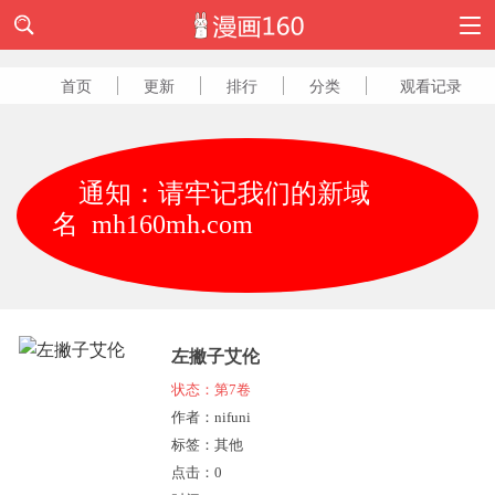
首页
更新
排行
分类
观看记录
通知：请牢记我们的新域
名 mh160mh.com
左撇子艾伦
状态：第7卷
作者：nifuni
标签：其他
点击：
0