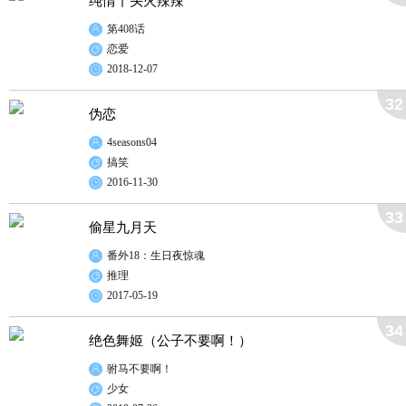
纯情丫头火辣辣
第408话
恋爱
2018-12-07
32
伪恋
4seasons04
搞笑
2016-11-30
33
偷星九月天
番外18：生日夜惊魂
推理
2017-05-19
34
绝色舞姬（公子不要啊！）
驸马不要啊！
少女