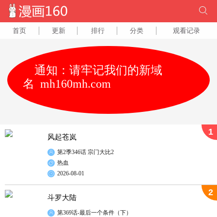
首页
更新
排行
分类
观看记录
通知：请牢记我们的新域
名 mh160mh.com
1
风起苍岚
第2季346话 宗门大比2
热血
2026-08-01
2
斗罗大陆
第369话-最后一个条件（下）