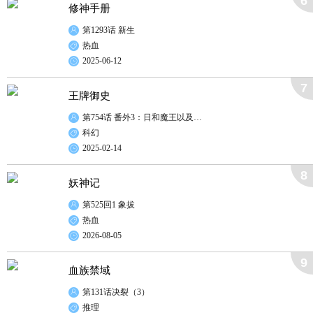
6
修神手册
第1293话 新生
热血
2025-06-12
7
王牌御史
第754话 番外3：日和魔王以及…
科幻
2025-02-14
8
妖神记
第525回1 象拔
热血
2026-08-05
9
血族禁域
第131话决裂（3）
推理