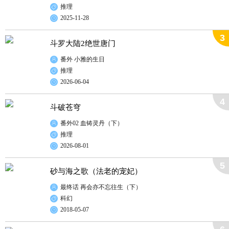
推理
2025-11-28
3
斗罗大陆2绝世唐门
番外 小雅的生日
推理
2026-06-04
4
斗破苍穹
番外02 血铸灵丹（下）
推理
2026-08-01
5
砂与海之歌（法老的宠妃）
最终话 再会亦不忘往生（下）
科幻
2018-05-07