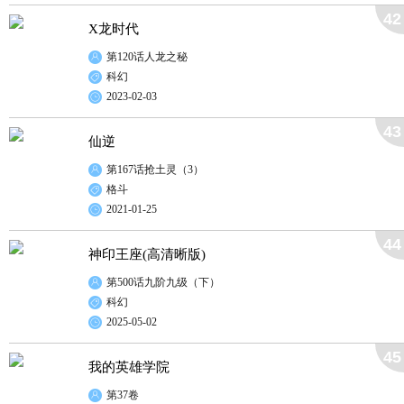
42
X龙时代
第120话人龙之秘
科幻
2023-02-03
43
仙逆
第167话抢土灵（3）
格斗
2021-01-25
44
神印王座(高清晰版)
第500话九阶九级（下）
科幻
2025-05-02
45
我的英雄学院
第37卷