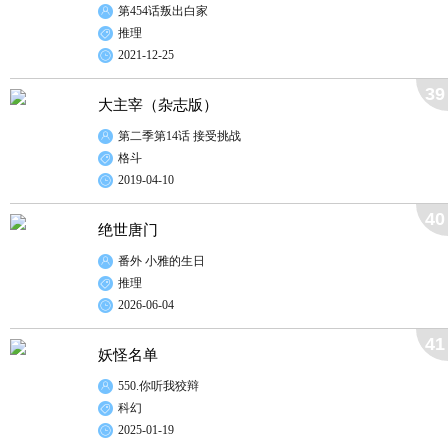
第454话叛出白家
推理
2021-12-25
39
大主宰（杂志版）
第二季第14话 接受挑战
格斗
2019-04-10
40
绝世唐门
番外 小雅的生日
推理
2026-06-04
41
妖怪名单
550.你听我狡辩
科幻
2025-01-19