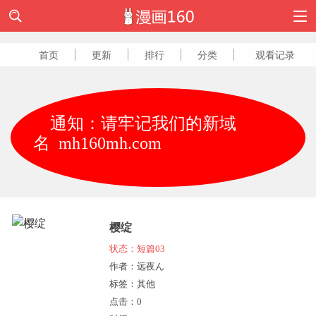
首页
更新
排行
分类
观看记录
通知：请牢记我们的新域
名 mh160mh.com
樱绽
状态：短篇03
作者：远夜ん
标签：其他
点击：
0