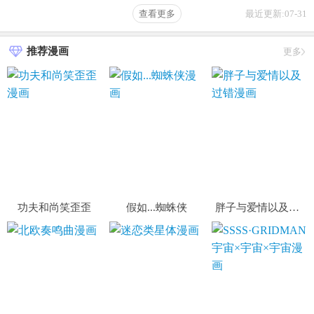
第396话 赐名
第395话 凶卦谶言
查看更多
最近更新:07-31
第394话 未来的打算
第393话 死星复活
推荐漫画
更多
第392话 师姐们的试探
第391话 浴池风波
第390话 萧楠的阴影
第389话 代师收徒
第388话 虚假的胜利
第387话 送葬万神之神
第386话 赤子
第385话 终极大奖
第384话 真容初现
第383话 破局的关键
第382话 七星入局
第381话 验证真伪
功夫和尚笑歪歪
假如...蜘蛛侠
胖子与爱情以及过错
第380话 召唤三太奶
第379话 有仇必报
第378话 出其不意的攻击
第377话 动真格
第376话 赛前切磋
第375话 同牀共眠