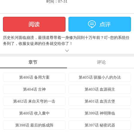
时间：07-31
历史长河面临崩溃，最强道尊带着一身修为回到十万年前？叮~您的系统任
务到了，收服女徒弟的任务就交给你了！
章节
评论
第406话 备用方案
第405话 驯服小八的办法
第404话 古神
第403话 血源祸主
第402话 来自天穹的一击
第401话 血洗古堡
第400话 收入囊中
第399话 神明降临
第398话 最后的炼成阵
第397话 秘密武器