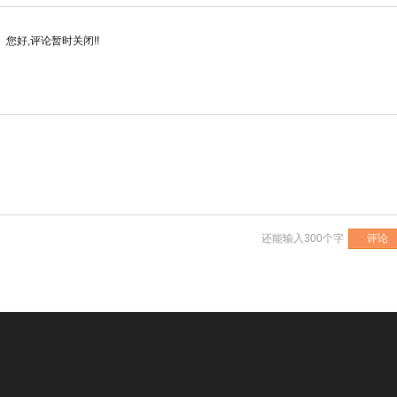
您好,评论暂时关闭!!
还能输入
300
个字