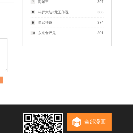
海贼王
397
7
斗罗大陆3龙王传说
388
8
星武神诀
374
9
东京食尸鬼
301
10
全部漫画