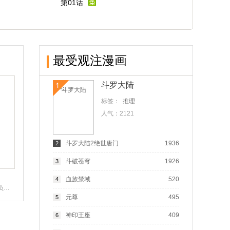
第01话
最受观注漫画
斗罗大陆
标签：
推理
人气：
2121
斗罗大陆2绝世唐门
1936
2
斗破苍穹
1926
3
血族禁域
520
4
第243话 是谁敢欺负我家幼稚
元尊
495
5
神印王座
409
6