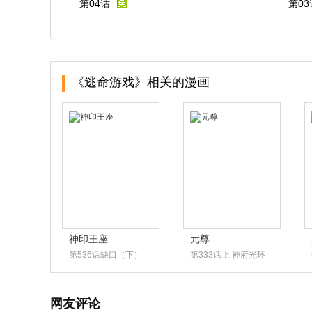
第04话
第03
《逃命游戏》相关的漫画
神印王座
元尊
第536话缺口（下）
第333话上 神府光环
网友评论