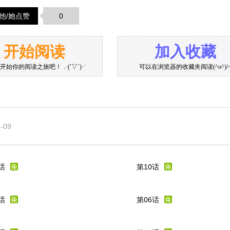
他/她点赞
0
开始阅读
加入收藏
开始你的阅读之旅吧！╭(′▽`)╯
可以在浏览器的收藏夹阅读(^o^)/
-09
话
第10话
话
第06话