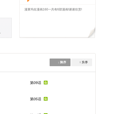
漫莱坞在漫画160一共有6部漫画!谢谢欣赏!
~
↓ 降序
↑ 升序
第09话
第05话