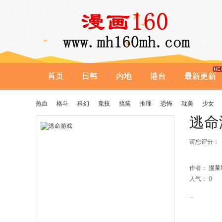
首页
日韩
内地
港台
最新更新
热血
格斗
科幻
竞技
搞笑
推理
恐怖
耽美
少女
逃命
请您评分：
作者：
漫莱
人气：
0
...