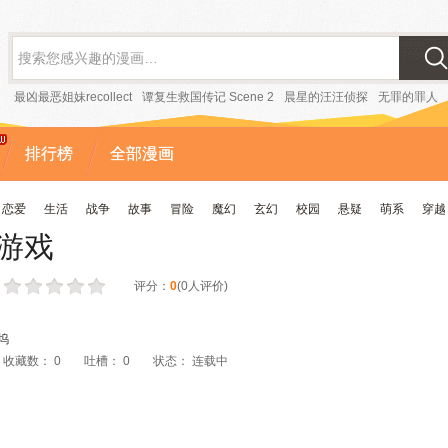
最凶最恶姐妹recollect
谭复生救国传记 Scene 2
晨星的汪汪侦探
无罪的罪人
排行榜
全部漫画
恋爱
生活
战争
故事
冒险
魔幻
玄幻
校园
悬疑
萌系
穿越
游戏
评分：
0
(
0
人评价)
坞
收藏数：
0
吐槽：
0
状态：
连载中