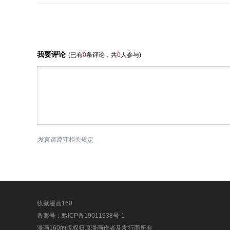
我要评论
(已有
0
条评论，共
0
人参与)
发言请遵守相关规定
收藏漫画160
备案号：
黔ICP备19011938号-1
漫画160的版权归原漫画作者及发行商所有