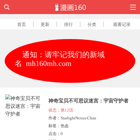
首页
更新
排行
分类
观看记录
通知：请牢记我们的新域
名 mh160mh.com
神奇宝贝不可思议迷宫：宇宙守护者
状态：第12话
作者：StarlightNexus-Chan
标签：热血
点击：
0