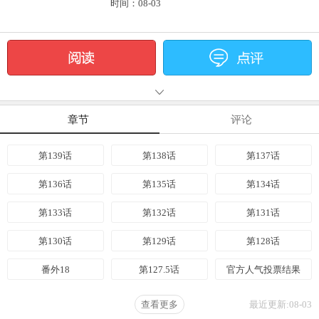
时间：08-03
章节
评论
第139话
第138话
第137话
第136话
第135话
第134话
第133话
第132话
第131话
第130话
第129话
第128话
番外18
第127.5话
官方人气投票结果
第127话 前篇
第126话
第125话
查看更多
最近更新:08-03