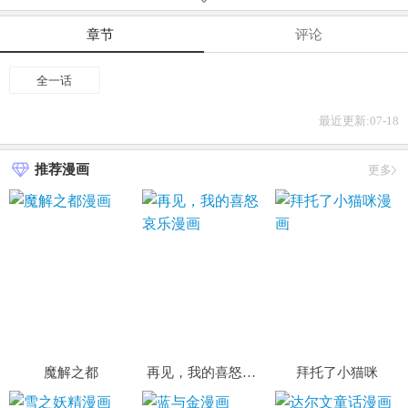
章节
评论
全一话
最近更新:07-18
推荐漫画
更多
魔解之都
再见，我的喜怒哀乐
拜托了小猫咪