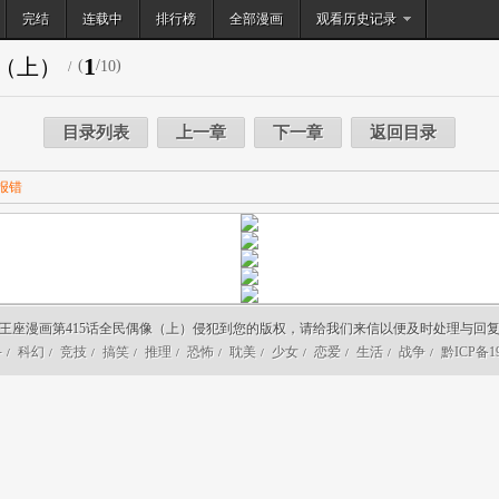
完结
连载中
排行榜
搜索
全部漫画
观看历史记录
1
像（上）
(
/
)
10
/
目录列表
上一章
下一章
返回目录
报错
王座漫画第415话全民偶像（上）侵犯到您的版权，请给我们来信以便及时处理与回
斗
科幻
竞技
搞笑
推理
恐怖
耽美
少女
恋爱
生活
战争
黔ICP备19
/
/
/
/
/
/
/
/
/
/
/