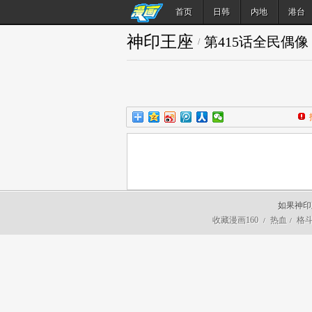
首页
日韩
内地
港台
神印王座
第415话全民偶
/
如果神印
收藏漫画160
热血
格
/
/