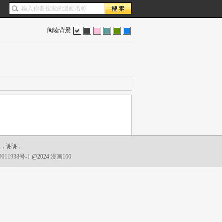
阅读背景
色
灰
红
蓝
绿
蓝
复，谢谢。
011938号-1
@2024
漫画160