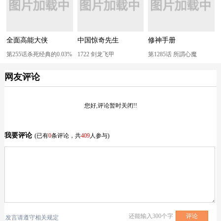
全面高能大侠
中国惊奇先生
修神手册
第255话杀死经典的0.03%
1722 剑龙飞甲
第1285话 所謂心魔
网友评论
您好,评论暂时关闭!!
我要评论
(已有
0
条评论，共
409
人参与)
还能输入
300
个字
发言请遵守相关规定