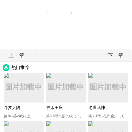
上一章
下一章
热门推荐
斗罗大陆
神印王座
绝世武神
第363话-神战 (上)
第500话九阶九级（下）
第331话3 敲诈魔头（3）