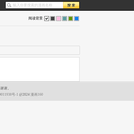
阅读背景
色
灰
红
蓝
绿
蓝
，谢谢。
011938号-1
@2024
漫画160