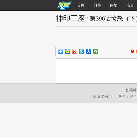
首页
日韩
内地
港台
神印王座
第396话愤怒（下
/
如果神
收藏漫画160
热血
格
/
/