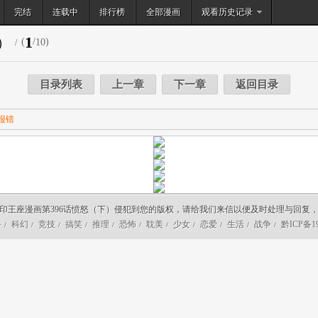
完结
连载中
排行榜
搜索
全部漫画
观看历史记录
1
）
(
/
)
10
/
目录列表
上一章
下一章
返回目录
报错
印王座漫画第396话愤怒（下）侵犯到您的版权，请给我们来信以便及时处理与回复
斗
科幻
竞技
搞笑
推理
恐怖
耽美
少女
恋爱
生活
战争
黔ICP备19
/
/
/
/
/
/
/
/
/
/
/