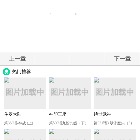
上一章
下一章
热门推荐
斗罗大陆
神印王座
绝世武神
第363话-神战 (上)
第500话九阶九级（下）
第331话3 敲诈魔头（3）