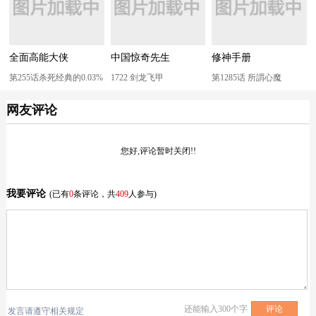
全面高能大侠
中国惊奇先生
修神手册
第255话杀死经典的0.03%
1722 剑龙飞甲
第1285话 所謂心魔
网友评论
您好,评论暂时关闭!!
我要评论
(已有
0
条评论，共
409
人参与)
还能输入
300
个字
发言请遵守相关规定