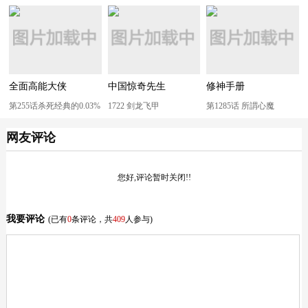
全面高能大侠
中国惊奇先生
修神手册
第255话杀死经典的0.03%
1722 剑龙飞甲
第1285话 所謂心魔
网友评论
您好,评论暂时关闭!!
我要评论
(已有
0
条评论，共
409
人参与)