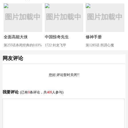
全面高能大侠
中国惊奇先生
修神手册
第255话杀死经典的0.03%
1722 剑龙飞甲
第1285话 所謂心魔
网友评论
您好,评论暂时关闭!!
我要评论
(已有
0
条评论，共
409
人参与)