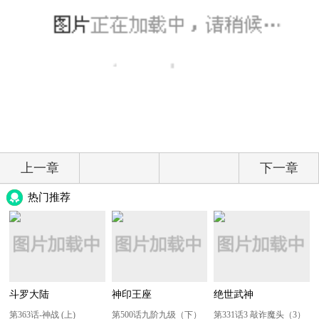
上一章
下一章
热门推荐
斗罗大陆
神印王座
绝世武神
第363话-神战 (上)
第500话九阶九级（下）
第331话3 敲诈魔头（3）