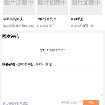
全面高能大侠
中国惊奇先生
修神手册
第255话杀死经典的0.03%
1722 剑龙飞甲
第1285话 所謂心魔
网友评论
您好,评论暂时关闭!!
我要评论
(已有
0
条评论，共
409
人参与)
还能输入
300
个字
发言请遵守相关规定