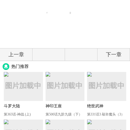
上一章
下一章
热门推荐
斗罗大陆
神印王座
绝世武神
第363话-神战 (上)
第500话九阶九级（下）
第331话3 敲诈魔头（3）