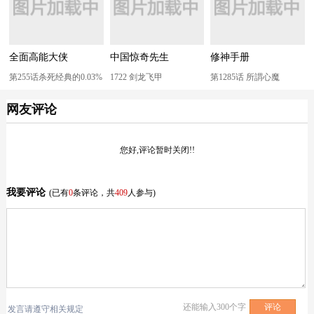
全面高能大侠
中国惊奇先生
修神手册
第255话杀死经典的0.03%
1722 剑龙飞甲
第1285话 所謂心魔
网友评论
您好,评论暂时关闭!!
我要评论
(已有
0
条评论，共
409
人参与)
还能输入
300
个字
发言请遵守相关规定