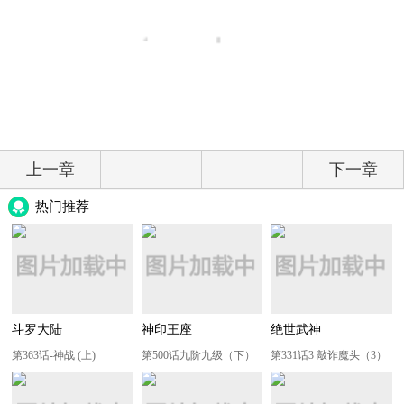
上一章
下一章
热门推荐
斗罗大陆
神印王座
绝世武神
第363话-神战 (上)
第500话九阶九级（下）
第331话3 敲诈魔头（3）