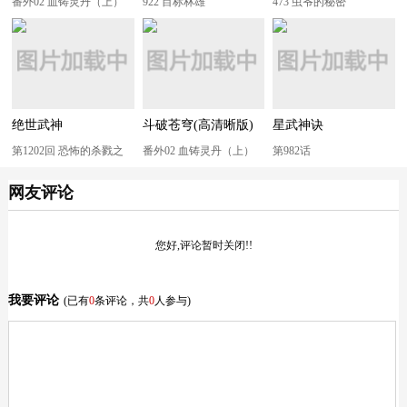
番外02 血铸灵丹（上）
922 目标林雄
473 虫爷的秘密
绝世武神
斗破苍穹(高清晰版)
星武神诀
第1202回 恐怖的杀戮之
番外02 血铸灵丹（上）
第982话
地（3）
网友评论
您好,评论暂时关闭!!
我要评论
(已有
0
条评论，共
0
人参与)