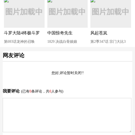
斗罗大陆4终极斗罗
中国惊奇先生
风起苍岚
（神漫版）
第693话龙神的召唤
1829 决战白骨娘娘
第2季347话 宗门大比3
网友评论
您好,评论暂时关闭!!
我要评论
(已有
0
条评论，共
0
人参与)