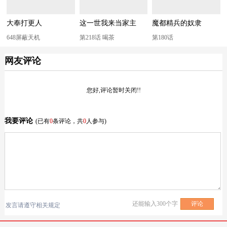
大奉打更人
这一世我来当家主
魔都精兵的奴隶
648屏蔽天机
第218话 喝茶
第180话
网友评论
您好,评论暂时关闭!!
我要评论
(已有
0
条评论，共
0
人参与)
还能输入
300
个字
发言请遵守相关规定