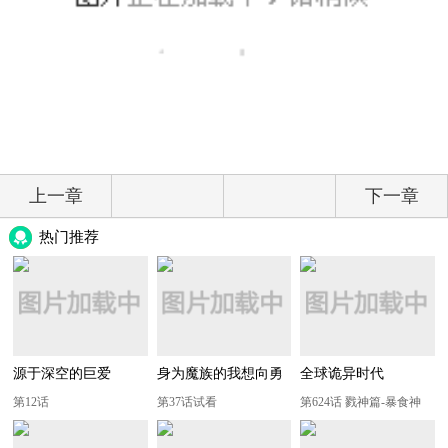
上一章
下一章
热门推荐
源于深空的巨爱
身为魔族的我想向勇
全球诡异时代
者小队的可爱女孩告
第12话
第37话试看
第624话 戮神篇-暴食神
白
力！