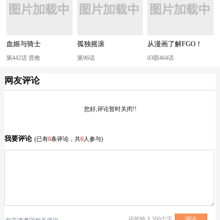
血姬与骑士
孤独摇滚
从漫画了解FGO！
第442话 营救
第96话
03部464话
网友评论
您好,评论暂时关闭!!
我要评论
(已有
0
条评论，共
0
人参与)
还能输入
300
个字