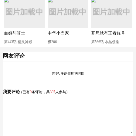
血姬与骑士
中华小当家
开局就有王者账号
第443话 精灵神殿
极206
第566话 水晶侵染
网友评论
您好,评论暂时关闭!!
我要评论
(已有
0
条评论，共
397
人参与)