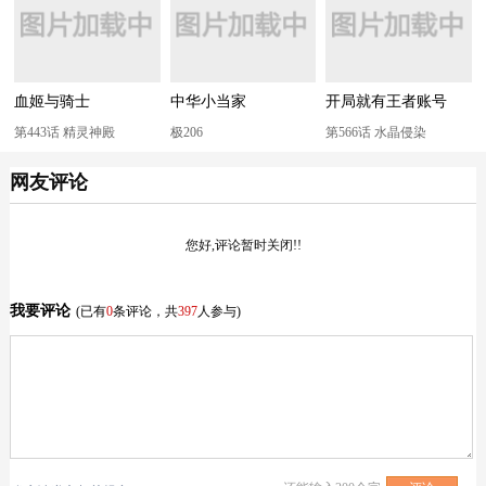
血姬与骑士
中华小当家
开局就有王者账号
第443话 精灵神殿
极206
第566话 水晶侵染
网友评论
您好,评论暂时关闭!!
我要评论
(已有
0
条评论，共
397
人参与)