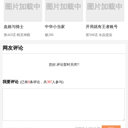
血姬与骑士
中华小当家
开局就有王者账号
第443话 精灵神殿
极206
第566话 水晶侵染
网友评论
您好,评论暂时关闭!!
我要评论
(已有
0
条评论，共
397
人参与)