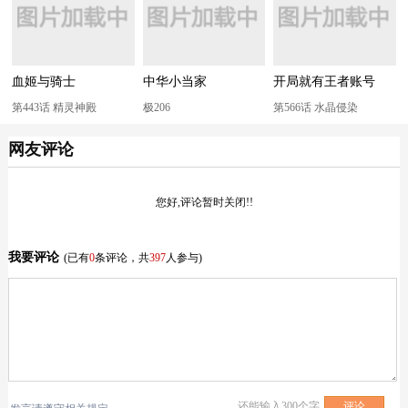
血姬与骑士
中华小当家
开局就有王者账号
第443话 精灵神殿
极206
第566话 水晶侵染
网友评论
您好,评论暂时关闭!!
我要评论
(已有
0
条评论，共
397
人参与)
还能输入
300
个字