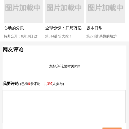
心动的分贝
全球惊悚：开局万亿
坂本日常
冥币
特典公开：8月10日 这
第314话 斩大蛇！
第271话 杀戮的熔炉
次，我一定会遵守与你的
网友评论
诺言
您好,评论暂时关闭!!
我要评论
(已有
0
条评论，共
397
人参与)