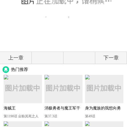
上一章
下一章
热门推荐
海贼王
消极勇者与魔王军干
身为魔族的我想向勇
部
者小队的可爱女孩告
第1190话 众盼其死之人
第37.3话
第49话
白