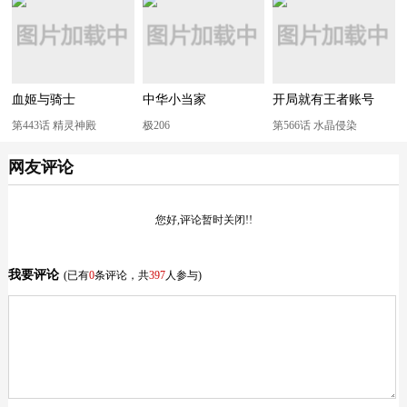
血姬与骑士
中华小当家
开局就有王者账号
第443话 精灵神殿
极206
第566话 水晶侵染
网友评论
您好,评论暂时关闭!!
我要评论
(已有
0
条评论，共
397
人参与)