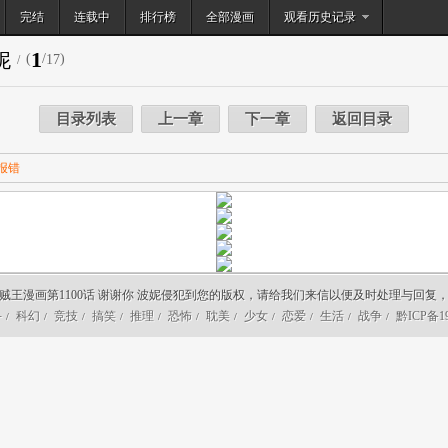
完结
连载中
排行榜
搜索
全部漫画
观看历史记录
1
妮
(
/
)
17
/
目录列表
上一章
下一章
返回目录
报错
贼王漫画第1100话 谢谢你 波妮侵犯到您的版权，请给我们来信以便及时处理与回复
斗
科幻
竞技
搞笑
推理
恐怖
耽美
少女
恋爱
生活
战争
黔ICP备19
/
/
/
/
/
/
/
/
/
/
/