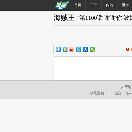
首页
日韩
内地
港台
海贼王
第1100话 谢谢你 波
/
如果海
收藏漫画160
热血
格
/
/