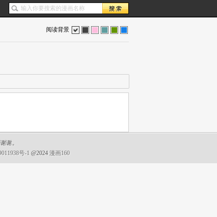
阅读背景
色
灰
红
蓝
绿
蓝
，谢谢。
011938号-1
@2024
漫画160