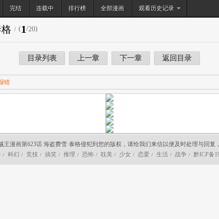
完结
连载中
排行榜
搜索
全部漫画
观看历史记录
1
泰格
(
/
)
20
/
目录列表
上一章
下一章
返回目录
报错
贼王漫画第623话 海盗费雪·泰格侵犯到您的版权，请给我们来信以便及时处理与回复
斗
科幻
竞技
搞笑
推理
恐怖
耽美
少女
恋爱
生活
战争
黔ICP备19
/
/
/
/
/
/
/
/
/
/
/