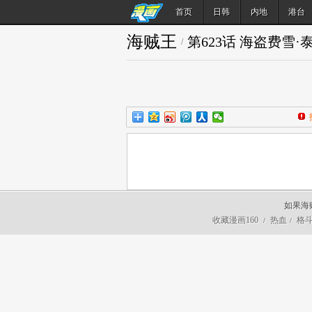
首页
日韩
内地
港台
海贼王
第623话 海盗费雪·
/
如果海
收藏漫画160
热血
格
/
/