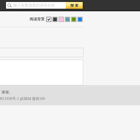
阅读背景
色
灰
红
蓝
绿
蓝
，谢谢。
011938号-1
@2024
漫画160