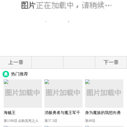
上一章
下一章
热门推荐
海贼王
消极勇者与魔王军干
身为魔族的我想向勇
部
者小队的可爱女孩告
第1190话 众盼其死之人
第37.3话
第49话
白