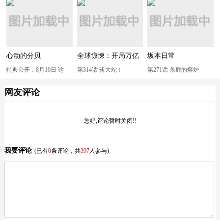
心动的分贝
全球惊悚：开局万亿
坂本日常
冥币
特典公开：8月10日 这
第314话 斩大蛇！
第271话 杀戮的熔炉
次，我一定会遵守与你的
网友评论
诺言
您好,评论暂时关闭!!
我要评论
(已有
0
条评论，共
397
人参与)