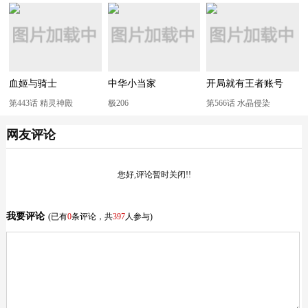
血姬与骑士
中华小当家
开局就有王者账号
第443话 精灵神殿
极206
第566话 水晶侵染
网友评论
您好,评论暂时关闭!!
我要评论
(已有
0
条评论，共
397
人参与)