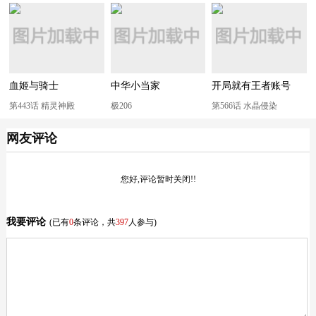
血姬与骑士
中华小当家
开局就有王者账号
第443话 精灵神殿
极206
第566话 水晶侵染
网友评论
您好,评论暂时关闭!!
我要评论
(已有
0
条评论，共
397
人参与)