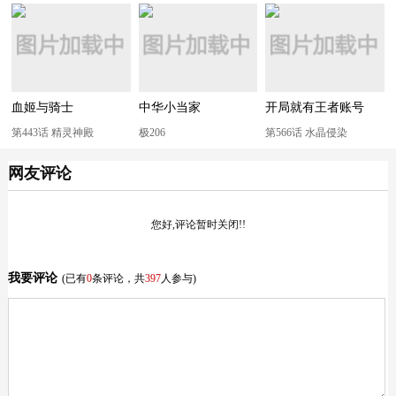
血姬与骑士
中华小当家
开局就有王者账号
第443话 精灵神殿
极206
第566话 水晶侵染
网友评论
您好,评论暂时关闭!!
我要评论
(已有
0
条评论，共
397
人参与)