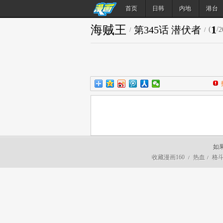
首页
日韩
内地
港台
海贼王
1
第345话 潜伏者
(
/
2
/
/
如
收藏漫画160
热血
格
/
/