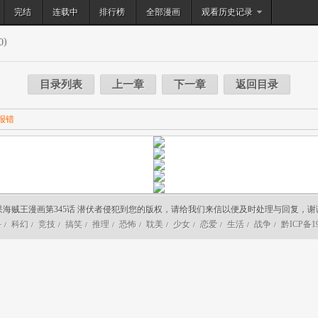
完结
连载中
排行榜
搜索
全部漫画
观看历史记录
)
0
目录列表
上一章
下一章
返回目录
报错
果海贼王漫画第345话 潜伏者侵犯到您的版权，请给我们来信以便及时处理与回复，谢
斗
科幻
竞技
搞笑
推理
恐怖
耽美
少女
恋爱
生活
战争
黔ICP备19
/
/
/
/
/
/
/
/
/
/
/