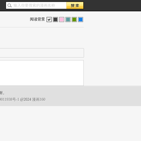
阅读背景
色
灰
红
蓝
绿
蓝
谢。
011938号-1
@2024
漫画160