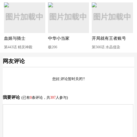
血姬与骑士
中华小当家
开局就有王者账号
第443话 精灵神殿
极206
第566话 水晶侵染
网友评论
您好,评论暂时关闭!!
我要评论
(已有
0
条评论，共
397
人参与)