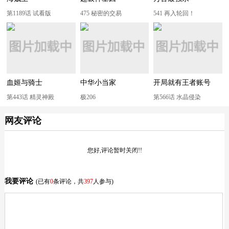
第1189话 试看版
475 秘密的交易
541 再入轮回！
血姬与骑士
中华小当家
开局就有王者账号
第443话 精灵神殿
极206
第566话 水晶侵染
网友评论
您好,评论暂时关闭!!
我要评论
(已有
0
条评论，共
397
人参与)