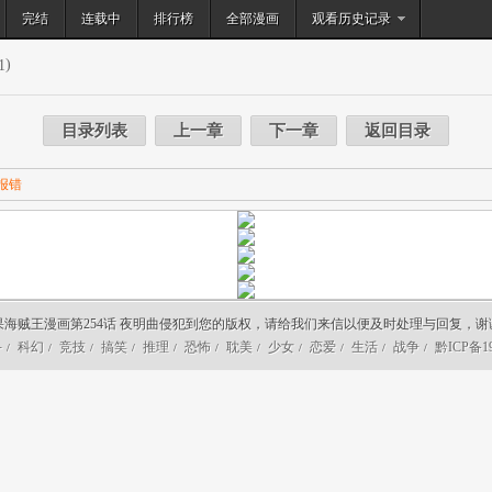
完结
连载中
排行榜
搜索
全部漫画
观看历史记录
)
1
目录列表
上一章
下一章
返回目录
报错
果海贼王漫画第254话 夜明曲侵犯到您的版权，请给我们来信以便及时处理与回复，谢
斗
科幻
竞技
搞笑
推理
恐怖
耽美
少女
恋爱
生活
战争
黔ICP备19
/
/
/
/
/
/
/
/
/
/
/