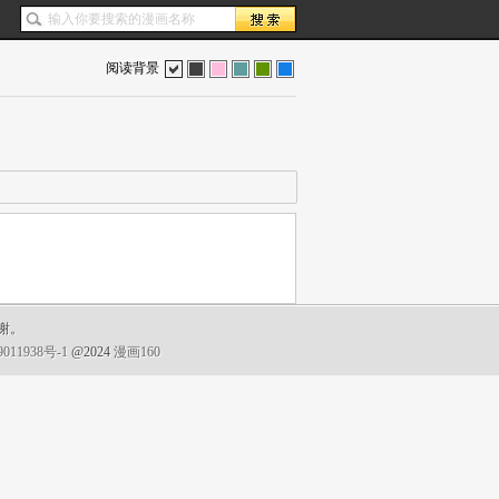
阅读背景
色
灰
红
蓝
绿
蓝
谢。
011938号-1
@2024
漫画160