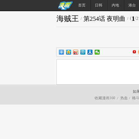
首页
日韩
内地
港台
海贼王
1
第254话 夜明曲
(
/
2
/
/
如
收藏漫画160
热血
格
/
/