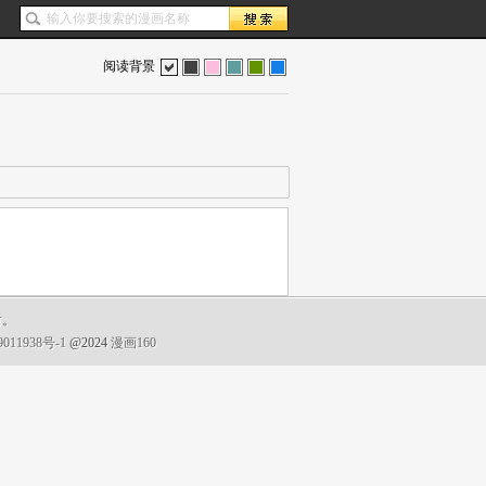
阅读背景
色
灰
红
蓝
绿
蓝
谢。
011938号-1
@2024
漫画160