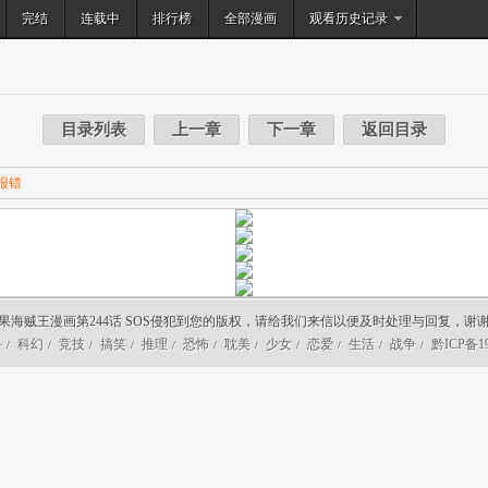
完结
连载中
排行榜
搜索
全部漫画
观看历史记录
目录列表
上一章
下一章
返回目录
报错
果海贼王漫画第244话 SOS侵犯到您的版权，请给我们来信以便及时处理与回复，谢
斗
科幻
竞技
搞笑
推理
恐怖
耽美
少女
恋爱
生活
战争
黔ICP备19
/
/
/
/
/
/
/
/
/
/
/