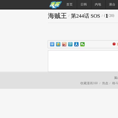
首页
日韩
内地
港台
海贼王
1
第244话 SOS
(
/
)
20
/
/
如
收藏漫画160
热血
格
/
/