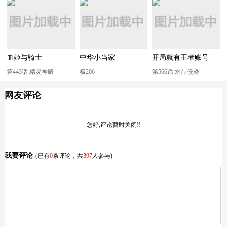
血姬与骑士
中华小当家
开局就有王者账号
第443话 精灵神殿
极206
第566话 水晶侵染
网友评论
您好,评论暂时关闭!!
我要评论
(已有
0
条评论，共
397
人参与)