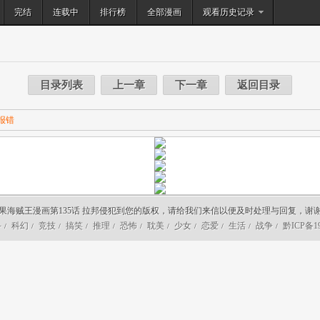
完结
连载中
排行榜
搜索
全部漫画
观看历史记录
目录列表
上一章
下一章
返回目录
报错
果海贼王漫画第135话 拉邦侵犯到您的版权，请给我们来信以便及时处理与回复，谢
斗
科幻
竞技
搞笑
推理
恐怖
耽美
少女
恋爱
生活
战争
黔ICP备19
/
/
/
/
/
/
/
/
/
/
/