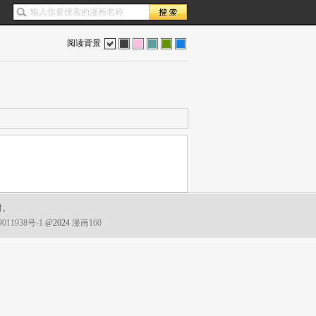
阅读背景
色
灰
红
蓝
绿
蓝
谢。
011938号-1
@2024
漫画160