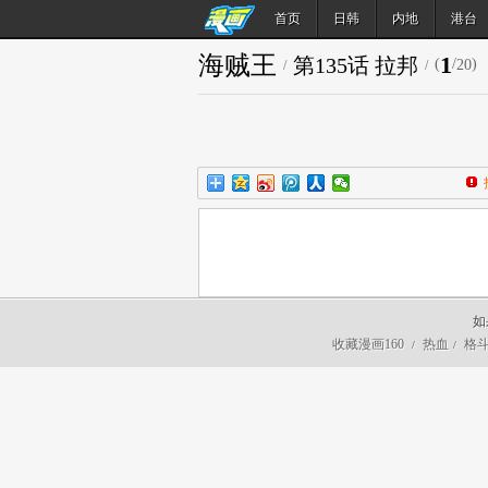
首页
日韩
内地
港台
海贼王
1
第135话 拉邦
(
/
)
20
/
/
如
收藏漫画160
热血
格
/
/