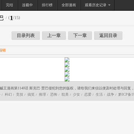
完结
连载中
排行榜
搜索
全部漫画
观看历史记录
1
巴
(
/
)
15
/
目录列表
上一章
下一章
返回目录
报错
贼王漫画第1140话 斯克巴·贾巴侵犯到您的版权，请给我们来信以便及时处理与回复
斗
科幻
竞技
搞笑
推理
恐怖
耽美
少女
恋爱
生活
战争
黔ICP备19
/
/
/
/
/
/
/
/
/
/
/