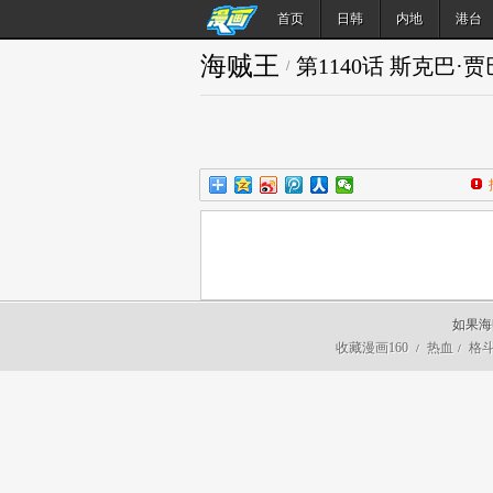
首页
日韩
内地
港台
海贼王
第1140话 斯克巴·贾
/
如果海
收藏漫画160
热血
格
/
/