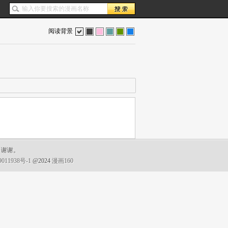
阅读背景
色
灰
红
蓝
绿
蓝
，谢谢。
011938号-1
@2024
漫画160