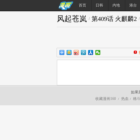
首页
日韩
内地
港台
风起苍岚
第409话 火麒麟2
/
/
如果
收藏漫画160
热血
格
/
/