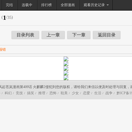
完结
连载中
排行榜
搜索
全部漫画
观看历史记录
1
(
/
)
35
目录列表
上一章
下一章
返回目录
报错
风起苍岚漫画第409话 火麒麟2侵犯到您的版权，请给我们来信以便及时处理与回复，
斗
科幻
竞技
搞笑
推理
恐怖
耽美
少女
恋爱
生活
战争
黔ICP备19
/
/
/
/
/
/
/
/
/
/
/