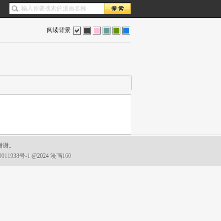
阅读背景
色
灰
红
蓝
绿
蓝
谢谢。
011938号-1
@2024
漫画160