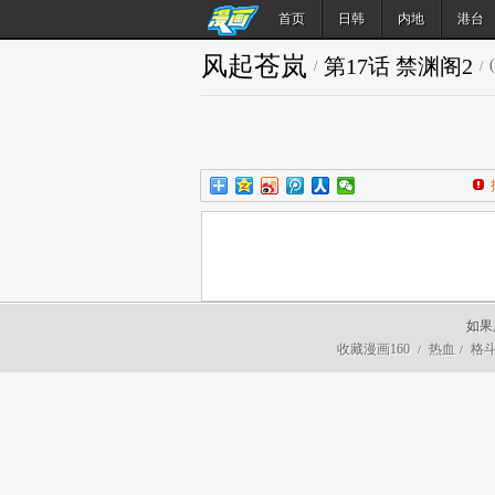
首页
日韩
内地
港台
风起苍岚
第17话 禁渊阁2
(
/
/
如果
收藏漫画160
热血
格
/
/