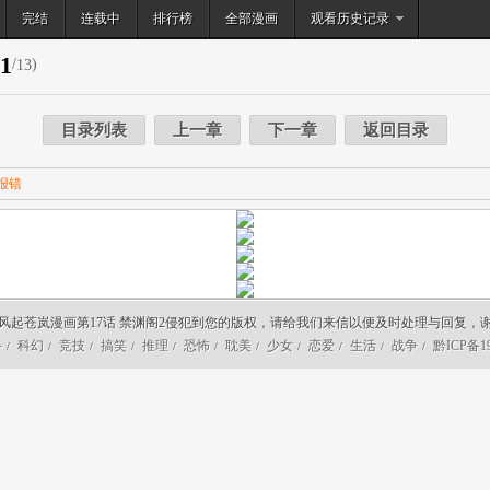
完结
连载中
排行榜
搜索
全部漫画
观看历史记录
1
/
)
13
目录列表
上一章
下一章
返回目录
报错
风起苍岚漫画第17话 禁渊阁2侵犯到您的版权，请给我们来信以便及时处理与回复，
斗
科幻
竞技
搞笑
推理
恐怖
耽美
少女
恋爱
生活
战争
黔ICP备19
/
/
/
/
/
/
/
/
/
/
/