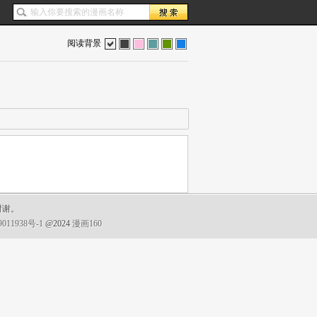
阅读背景
色
灰
红
蓝
绿
蓝
谢谢。
011938号-1
@2024
漫画160