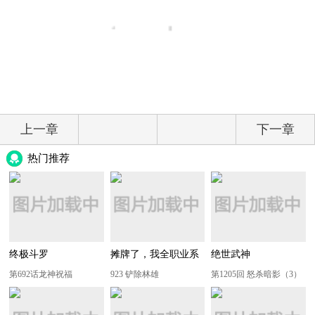
上一章
下一章
热门推荐
终极斗罗
摊牌了，我全职业系
绝世武神
统！
第692话龙神祝福
923 铲除林雄
第1205回 怒杀暗影（3）