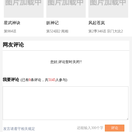
星武神诀
妖神记
风起苍岚
第984话
第524回2 闻相
第2季346话 宗门大比2
网友评论
您好,评论暂时关闭!!
我要评论
(已有
0
条评论，共
5145
人参与)
还能输入
300
个字
发言请遵守相关规定