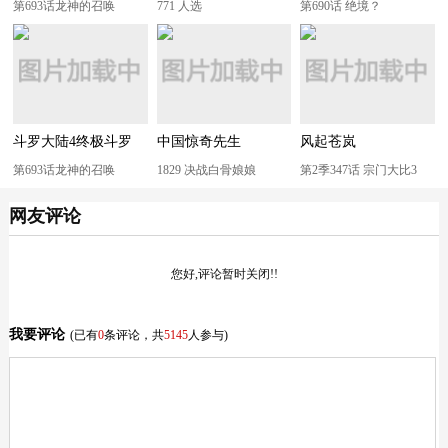
第693话龙神的召唤
771 人选
第690话 绝境？
斗罗大陆4终极斗罗
中国惊奇先生
风起苍岚
（神漫版）
第693话龙神的召唤
1829 决战白骨娘娘
第2季347话 宗门大比3
网友评论
您好,评论暂时关闭!!
我要评论
(已有
0
条评论，共
5145
人参与)