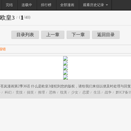
完结
连载中
排行榜
搜索
全部漫画
观看历史记录
1
是欧皇3
(
/
)
40
/
目录列表
上一章
下一章
返回目录
报错
苍岚漫画第2季36话 什么是欧皇3侵犯到您的版权，请给我们来信以便及时处理与回
斗
科幻
竞技
搞笑
推理
恐怖
耽美
少女
恋爱
生活
战争
黔ICP备19
/
/
/
/
/
/
/
/
/
/
/