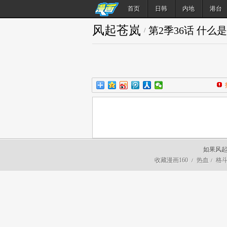
首页
日韩
内地
港台
风起苍岚
第2季36话 什么
/
如果风起
收藏漫画160
热血
格
/
/