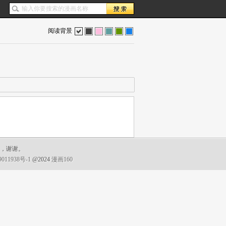
阅读背景
色
灰
红
蓝
绿
蓝
复，谢谢。
011938号-1
@2024
漫画160