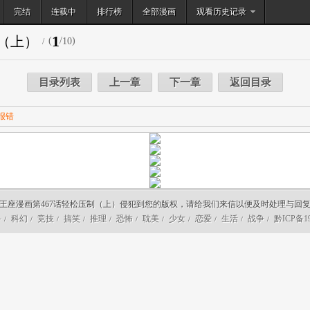
完结
连载中
排行榜
搜索
全部漫画
观看历史记录
1
制（上）
(
/
)
10
/
目录列表
上一章
下一章
返回目录
报错
王座漫画第467话轻松压制（上）侵犯到您的版权，请给我们来信以便及时处理与回
斗
科幻
竞技
搞笑
推理
恐怖
耽美
少女
恋爱
生活
战争
黔ICP备19
/
/
/
/
/
/
/
/
/
/
/