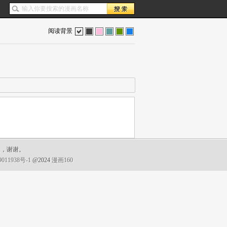
阅读背景
色
灰
红
蓝
绿
蓝
复，谢谢。
011938号-1
@2024
漫画160