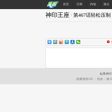
首页
日韩
内地
港台
神印王座
第467话轻松压
/
如果神印
收藏漫画160
热血
格
/
/