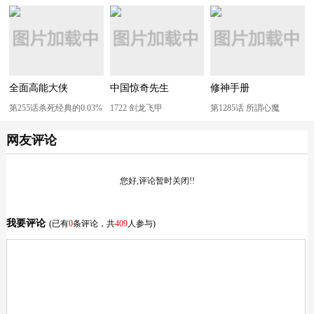
全面高能大侠
中国惊奇先生
修神手册
第255话杀死经典的0.03%
1722 剑龙飞甲
第1285话 所謂心魔
网友评论
您好,评论暂时关闭!!
我要评论
(已有
0
条评论，共
409
人参与)