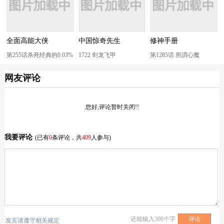
全面高能大侠
中国惊奇先生
修神手册
第255话杀死经典的0.03%
1722 剑龙飞甲
第1285话 所謂心魔
网友评论
您好,评论暂时关闭!!
我要评论
(已有
0
条评论，共
409
人参与)
还能输入
300
个字
发言请遵守相关规定