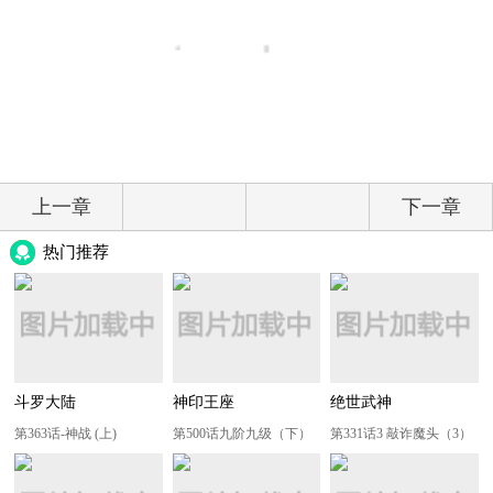
上一章
下一章
热门推荐
斗罗大陆
神印王座
绝世武神
第363话-神战 (上)
第500话九阶九级（下）
第331话3 敲诈魔头（3）