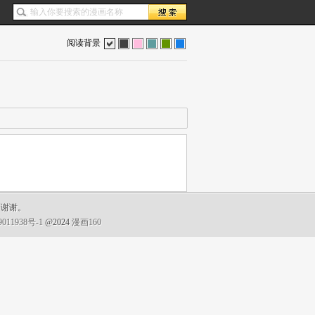
阅读背景
色
灰
红
蓝
绿
蓝
，谢谢。
011938号-1
@2024
漫画160