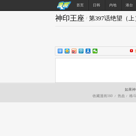
首页
日韩
内地
港台
神印王座
第397话绝望（上
/
如果神
收藏漫画160
热血
格
/
/