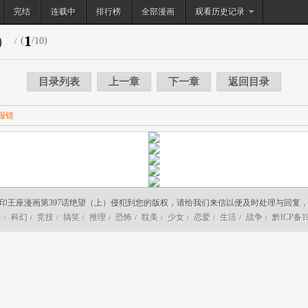
完结
连载中
排行榜
搜索
全部漫画
观看历史记录
1
）
(
/
)
10
/
目录列表
上一章
下一章
返回目录
报错
印王座漫画第397话绝望（上）侵犯到您的版权，请给我们来信以便及时处理与回复
斗
科幻
竞技
搞笑
推理
恐怖
耽美
少女
恋爱
生活
战争
黔ICP备19
/
/
/
/
/
/
/
/
/
/
/