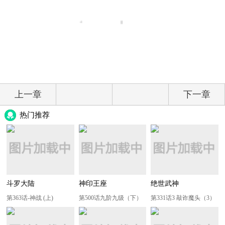
上一章
下一章
热门推荐
斗罗大陆
神印王座
绝世武神
第363话-神战 (上)
第500话九阶九级（下）
第331话3 敲诈魔头（3）