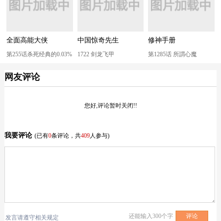
全面高能大侠
中国惊奇先生
修神手册
第255话杀死经典的0.03%
1722 剑龙飞甲
第1285话 所謂心魔
网友评论
您好,评论暂时关闭!!
我要评论
(已有
0
条评论，共
409
人参与)
还能输入
300
个字
发言请遵守相关规定